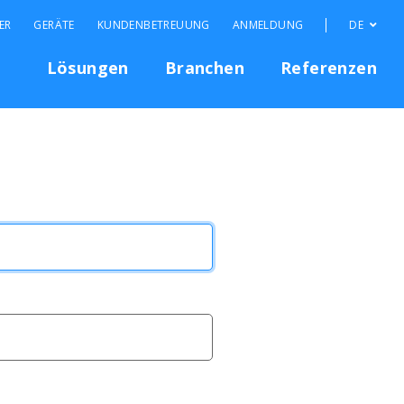
ER
GERÄTE
KUNDENBETREUUNG
ANMELDUNG
DE
Lösungen
Branchen
Referenzen