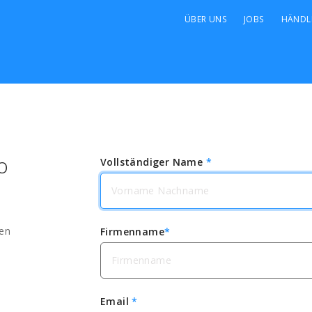
ÜBER UNS
JOBS
HÄNDL
o
Vollständiger Name
*
en
Firmenname
*
Email
*