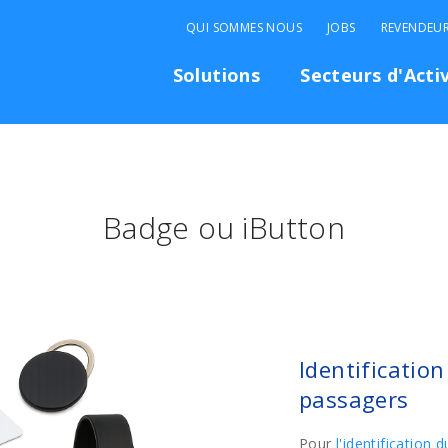
QUI SOMMES NOUS
JOBS
REVENDEU
Solutions
Secteurs d'Acti
Badge ou iButton
Identificatio
passagers
Pour
l'identification