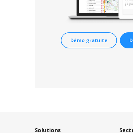
Démo gratuite
D
Solutions
Sect