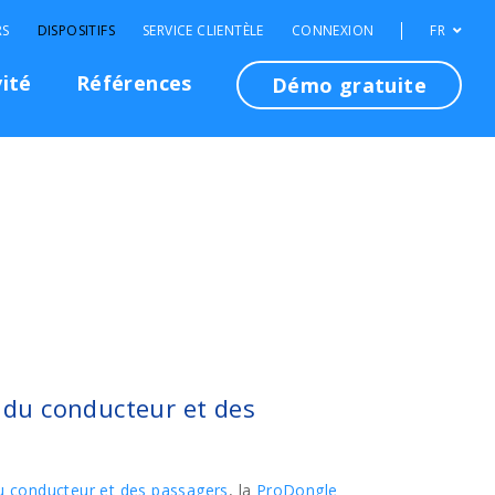
RS
DISPOSITIFS
SERVICE CLIENTÈLE
CONNEXION
FR
vité
Références
Démo gratuite
n du conducteur et des
 du conducteur et des passagers
, la
ProDongle