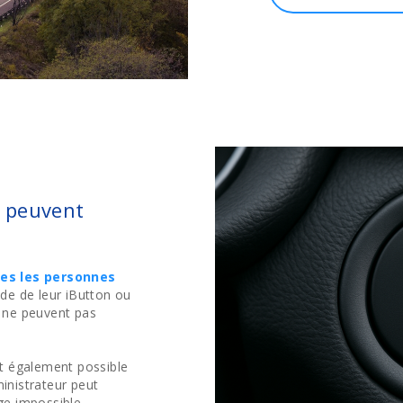
s peuvent
les les personnes
ide de leur iButton ou
s ne peuvent pas
t également possible
inistrateur peut
ge impossible.