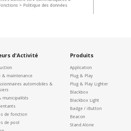
Fonctions > Politique des données
eurs d'Activité
Produits
uction
Application
e & maintenance
Plug & Play
sionnaires automobiles &
Plug & Play Lighter
siers
Blackbox
& municipalités
Blackbox Light
entants
Badge / iButton
es de fonction
Beacon
es de pool
Stand Alone
on