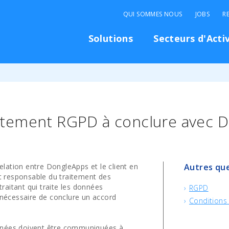
QUI SOMMES NOUS
JOBS
R
Solutions
Secteurs d'Acti
traitement RGPD à conclure avec
relation entre DongleApps et le client en
Autres que
st responsable du traitement des
aitant qui traite les données
RGPD
 nécessaire de conclure un accord
Conditions
nnées doivent être communiquées à