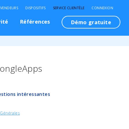
EVENDEURS
DISPOSITIFS
SERVICE CLIENTÈLE
CONNEXION
vité
Références
Démo gratuite
 DongleApps
stions intéressantes
 Générales