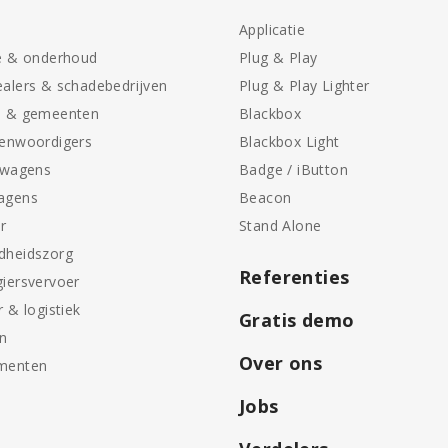
Applicatie
e & onderhoud
Plug & Play
alers & schadebedrijven
Plug & Play Lighter
n & gemeenten
Blackbox
genwoordigers
Blackbox Light
swagens
Badge / iButton
agens
Beacon
r
Stand Alone
dheidszorg
Referenties
iersvervoer
r & logistiek
Gratis demo
en
Over ons
menten
Jobs