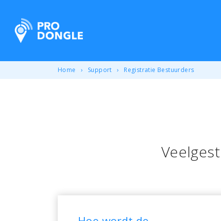
ProDongle Track & Trace
Home
Support
Registratie Bestuurders
Veelgest
Hoe wordt de