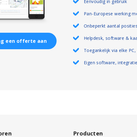
Eenvoudig in gebruik
Pan-Europese werking me
Onbeperkt aantal positie
Helpdesk, software & ka
g een offerte aan
Toegankelijk via elke PC
Eigen software, integrati
oren
Producten