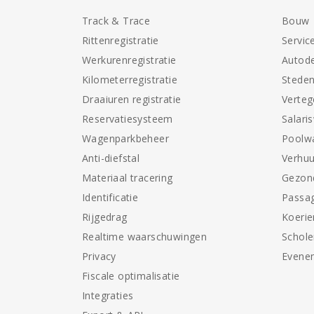
Track & Trace
Bouw
Rittenregistratie
Servic
Werkurenregistratie
Autode
Kilometerregistratie
Stede
Draaiuren registratie
Verte
Reservatiesysteem
Salari
Wagenparkbeheer
Poolw
Anti-diefstal
Verhuu
Materiaal tracering
Gezon
Identificatie
Passag
Rijgedrag
Koerie
Realtime waarschuwingen
Schol
Privacy
Evene
Fiscale optimalisatie
Integraties