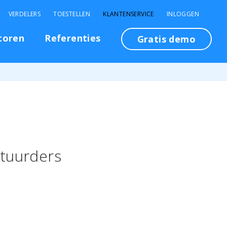
VERDELERS
TOESTELLEN
KLANTENSERVICE
INLOGGEN
toren
Referenties
Gratis demo
stuurders