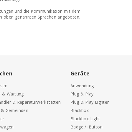
eitungen und die Kommunikation mit dem
en oben genannten Sprachen angeboten.
chen
Geräte
sen
Anwendung
e & Wartung
Plug & Play
ndler & Reparaturwerkstätten
Plug & Play Lighter
e & Gemeinden
Blackbox
ter
Blackbox Light
nwagen
Badge / iButton