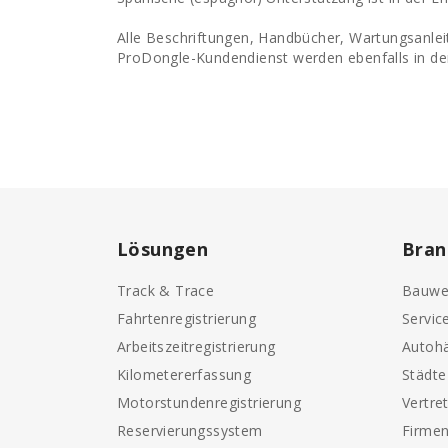
Alle Beschriftungen, Handbücher, Wartungsanl
ProDongle-Kundendienst werden ebenfalls in d
Lösungen
Bran
Track & Trace
Bauwe
Fahrtenregistrierung
Servic
Arbeitszeitregistrierung
Autohä
Kilometererfassung
Städt
Motorstundenregistrierung
Vertre
Reservierungssystem
Firme