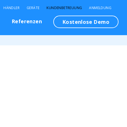
HÄNDLER
GERÄTE
KUNDENBETREUUNG
ANMELDUNG
n
Referenzen
Kostenlose Demo