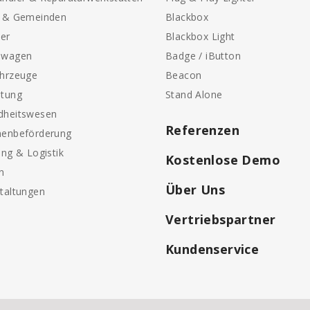
e & Gemeinden
Blackbox
ter
Blackbox Light
nwagen
Badge / iButton
ahrzeuge
Beacon
etung
Stand Alone
dheitswesen
Referenzen
nenbeförderung
ung & Logistik
Kostenlose Demo
n
Über Uns
taltungen
Vertriebspartner
Kundenservice