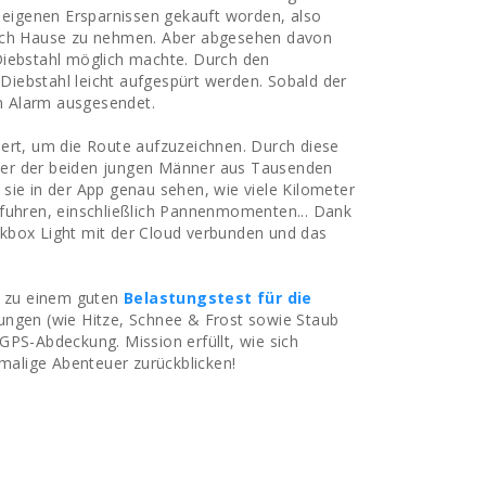
n eigenen Ersparnissen gekauft worden, also
nach Hause zu nehmen. Aber abgesehen davon
Diebstahl möglich machte. Durch den
iebstahl leicht aufgespürt werden. Sobald der
in Alarm ausgesendet.
liert, um die Route aufzuzeichnen. Durch diese
uer der beiden jungen Männer aus Tausenden
sie in der App genau sehen, wie viele Kilometer
 fuhren, einschließlich Pannenmomenten... Dank
kbox Light mit der Cloud verbunden und das
ch zu einem guten
Belastungstest für die
ngen (wie Hitze, Schnee & Frost sowie Staub
GPS-Abdeckung. Mission erfüllt, wie sich
nmalige Abenteuer zurückblicken!