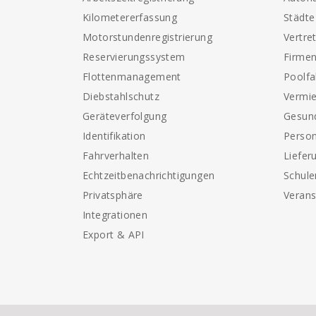
Kilometererfassung
Städt
Motorstundenregistrierung
Vertre
Reservierungssystem
Firme
Flottenmanagement
Poolf
Diebstahlschutz
Vermi
Geräteverfolgung
Gesun
Identifikation
Perso
Fahrverhalten
Liefer
Echtzeitbenachrichtigungen
Schule
Privatsphäre
Verans
Integrationen
Export & API