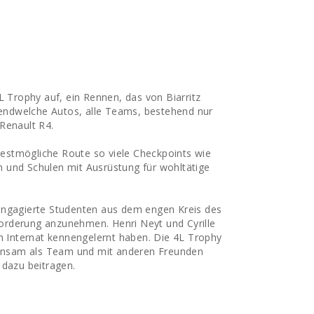
L Trophy auf, ein Rennen, das von Biarritz
rgendwelche Autos, alle Teams, bestehend nur
Renault R4.
rzestmögliche Route so viele Checkpoints wie
 und Schulen mit Ausrüstung für wohltätige
engagierte Studenten aus dem engen Kreis des
orderung anzunehmen. Henri Neyt und Cyrille
em Internat kennengelernt haben. Die 4L Trophy
meinsam als Team und mit anderen Freunden
 dazu beitragen.