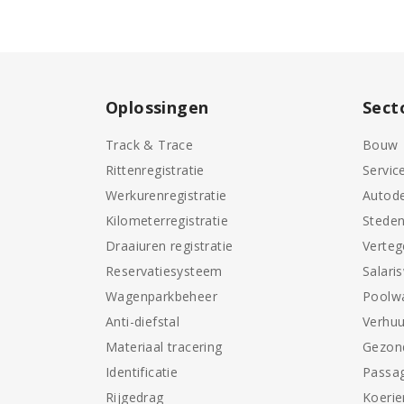
Oplossingen
Sect
Track & Trace
Bouw
Rittenregistratie
Servic
Werkurenregistratie
Autode
Kilometerregistratie
Stede
Draaiuren registratie
Verte
Reservatiesysteem
Salari
Wagenparkbeheer
Poolw
Anti-diefstal
Verhuu
Materiaal tracering
Gezon
Identificatie
Passag
Rijgedrag
Koerie