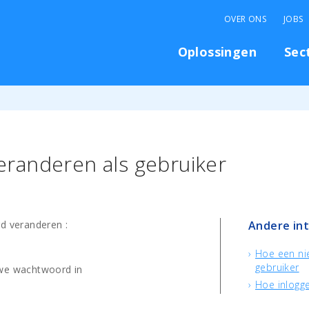
OVER ONS
JOBS
Oplossingen
Sec
randeren als gebruiker
d veranderen :
Andere in
Hoe een ni
gebruiker
we wachtwoord in
Hoe inlogg