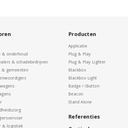
oren
Producten
Applicatie
e & onderhoud
Plug & Play
alers & schadebedrijven
Plug & Play Lighter
n & gemeenten
Blackbox
genwoordigers
Blackbox Light
swagens
Badge / iButton
agens
Beacon
r
Stand Alone
dheidszorg
Referenties
iersvervoer
r & logistiek