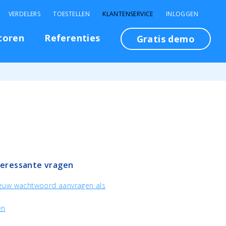
VERDELERS
TOESTELLEN
KLANTENSERVICE
INLOGGEN
toren
Referenties
Gratis demo
teressante vragen
euw wachtwoord aanvragen als
en