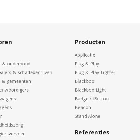
oren
Producten
Applicatie
e & onderhoud
Plug & Play
alers & schadebedrijven
Plug & Play Lighter
n & gemeenten
Blackbox
genwoordigers
Blackbox Light
swagens
Badge / iButton
agens
Beacon
r
Stand Alone
dheidszorg
Referenties
iersvervoer