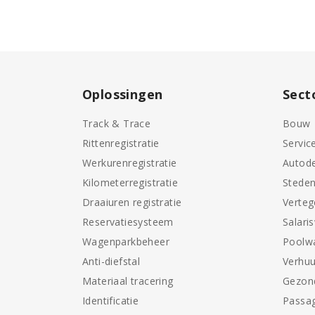
Oplossingen
Sect
Track & Trace
Bouw
Rittenregistratie
Servic
Werkurenregistratie
Autode
Kilometerregistratie
Stede
Draaiuren registratie
Verte
Reservatiesysteem
Salari
Wagenparkbeheer
Poolw
Anti-diefstal
Verhuu
Materiaal tracering
Gezon
Identificatie
Passag