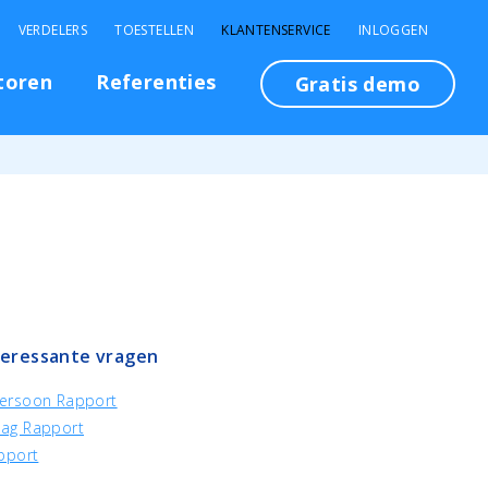
VERDELERS
TOESTELLEN
KLANTENSERVICE
INLOGGEN
toren
Referenties
Gratis demo
teressante vragen
ersoon Rapport
ag Rapport
pport