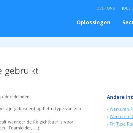
OVER ONS
JOBS
Oplossingen
Sec
e gebruikt
oofddoeleinden:
Andere in
rt zijn gebaseerd op het rittype van een
Werkuren P
Werkuren D
aalt wanneer de Rit zichtbaar is voor
Rit Type Ra
, Teamleider, ....).