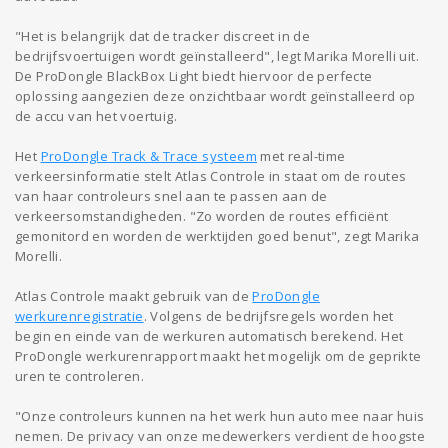
"Het is belangrijk dat de tracker discreet in de
bedrijfsvoertuigen wordt geïnstalleerd", legt Marika Morelli uit.
De ProDongle BlackBox Light biedt hiervoor de perfecte
oplossing aangezien deze onzichtbaar wordt geïnstalleerd op
de accu van het voertuig.
Het
ProDongle Track & Trace systeem
met real-time
verkeersinformatie stelt Atlas Controle in staat om de routes
van haar controleurs snel aan te passen aan de
verkeersomstandigheden. "Zo worden de routes efficiënt
gemonitord en worden de werktijden goed benut", zegt Marika
Morelli.
Atlas Controle maakt gebruik van de
ProDongle
werkurenregistratie
. Volgens de bedrijfsregels worden het
begin en einde van de werkuren automatisch berekend. Het
ProDongle werkurenrapport maakt het mogelijk om de geprikte
uren te controleren.
"Onze controleurs kunnen na het werk hun auto mee naar huis
nemen. De privacy van onze medewerkers verdient de hoogste